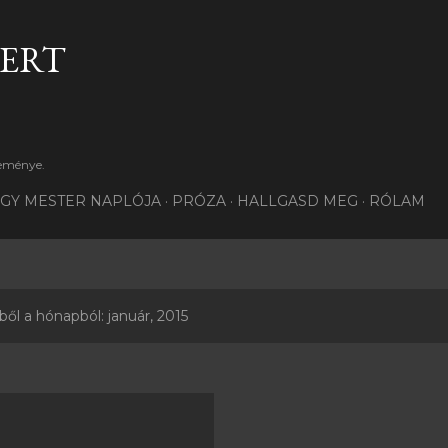
Ugrás a fő tartalomra
BERT
teménye.
GY MESTER NAPLÓJA
PRÓZA
HALLGASD MEG
RÓLAM
l a hónapból: január, 2015