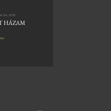
ár 04, 2015
T HÁZAM
ése