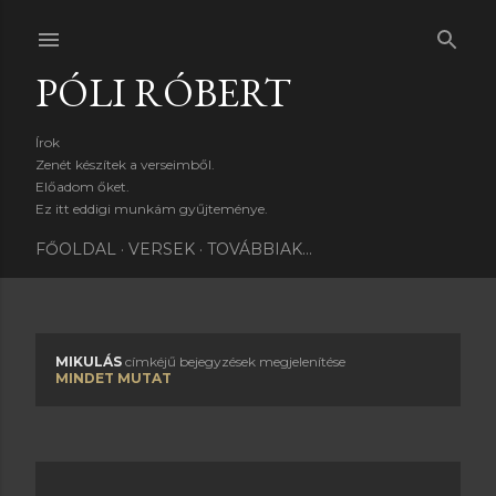
Ugrás a fő tartalomra
PÓLI RÓBERT
Írok
Zenét készítek a verseimből.
Előadom őket.
Ez itt eddigi munkám gyűjteménye.
FŐOLDAL
VERSEK
TOVÁBBIAK…
MIKULÁS
címkéjű bejegyzések megjelenítése
B
MINDET MUTAT
e
j