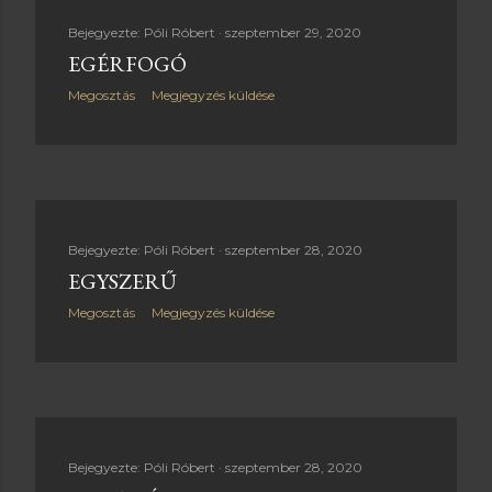
e
Bejegyezte:
Póli Róbert
szeptember 29, 2020
g
EGÉRFOGÓ
y
Megosztás
Megjegyzés küldése
z
é
s
Bejegyezte:
Póli Róbert
szeptember 28, 2020
e
EGYSZERŰ
k
Megosztás
Megjegyzés küldése
Bejegyezte:
Póli Róbert
szeptember 28, 2020