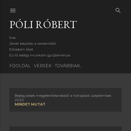
Ugrás a fő tartalomra
PÓLI RÓBERT
Írok
Zenét készítek a verseimből.
Előadom őket.
Ez itt eddigi munkám gyűjteménye.
FŐOLDAL
VERSEK
TOVÁBBIAK…
Bejegyzések megjelenítése ebből a hónapból: szeptember,
B
2020
MINDET MUTAT
e
j