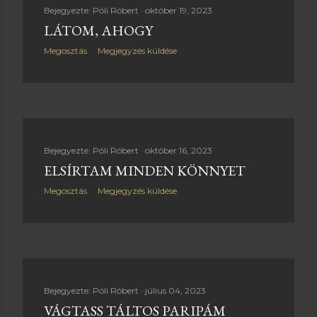
e
Bejegyezte:
Póli Róbert
október 19, 2023
LÁTOM, AHOGY
g
Megosztás
Megjegyzés küldése
y
z
é
s
Bejegyezte:
Póli Róbert
október 16, 2023
ELSÍRTAM MINDEN KÖNNYET
e
Megosztás
Megjegyzés küldése
k
Bejegyezte:
Póli Róbert
július 04, 2023
VÁGTASS TÁLTOS PARIPÁM