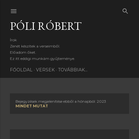
Ugrás a fő tartalomra
PÓLI RÓBERT
Írok
Zenét készítek a verseimből.
Előadom őket.
Ez itt eddigi munkám gyűjteménye.
FŐOLDAL
VERSEK
TOVÁBBIAK…
Bejegyzések megjelenítése ebből a hónapból: 2023
B
MINDET MUTAT
e
j