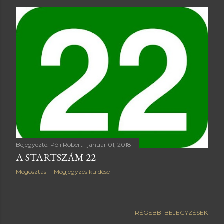
Bejegyezte:
Póli Róbert
január 01, 2018
A STARTSZÁM 22
Megosztás
Megjegyzés küldése
RÉGEBBI BEJEGYZÉSEK