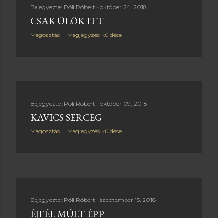
e
Bejegyezte:
Póli Róbert
október 24, 2018
CSAK ÜLÖK ITT
g
Megosztás
Megjegyzés küldése
y
z
é
s
Bejegyezte:
Póli Róbert
október 09, 2018
KAVICS SERCEG
e
Megosztás
Megjegyzés küldése
k
Bejegyezte:
Póli Róbert
szeptember 15, 2018
ÉJFÉL MÚLT ÉPP