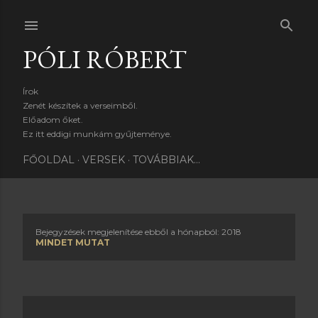
Ugrás a fő tartalomra
PÓLI RÓBERT
Írok
Zenét készítek a verseimből.
Előadom őket.
Ez itt eddigi munkám gyűjteménye.
FŐOLDAL
VERSEK
TOVÁBBIAK…
Bejegyzések megjelenítése ebből a hónapból: 2018
B
MINDET MUTAT
e
j