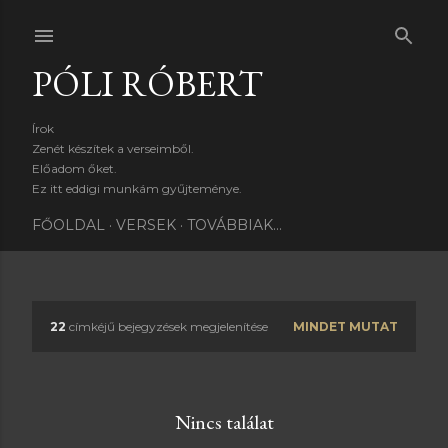
Ugrás a fő tartalomra
PÓLI RÓBERT
Írok
Zenét készítek a verseimből.
Előadom őket.
Ez itt eddigi munkám gyűjteménye.
FŐOLDAL
VERSEK
TOVÁBBIAK…
22
címkéjű bejegyzések megjelenítése
MINDET MUTAT
B
e
j
Nincs találat