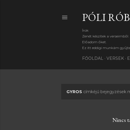
PÓLI RÓ
Írok
Zenét készítek a verseimből.
Előadom őket.
Ez itt eddigi munkám gyűj
FŐOLDAL
VERSEK
E
GYROS
címkéjű bejegyzések m
B
e
j
Nincs ta