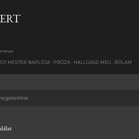
Ugrás a fő tartalomra
BERT
teménye.
GY MESTER NAPLÓJA
PRÓZA
HALLGASD MEG
RÓLAM
egjelenítése
lálat