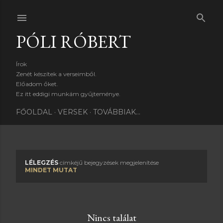
Ugrás a fő tartalomra
PÓLI RÓBERT
Írok
Zenét készítek a verseimből.
Előadom őket.
Ez itt eddigi munkám gyűjteménye.
FŐOLDAL
VERSEK
TOVÁBBIAK…
LÉLEGZÉS
címkéjű bejegyzések megjelenítése
B
MINDET MUTAT
e
j
Nincs találat