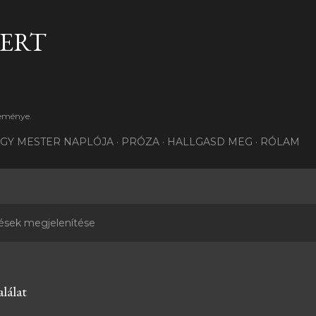
Ugrás a fő tartalomra
BERT
teménye.
GY MESTER NAPLÓJA
PRÓZA
HALLGASD MEG
RÓLAM
ések megjelenítése
lálat