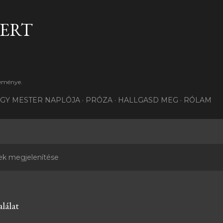
Ugrás a fő tartalomra
BERT
teménye.
GY MESTER NAPLÓJA
PRÓZA
HALLGASD MEG
RÓLAM
ek megjelenítése
lálat