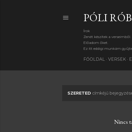
PÓLI RÓ
Írok
Zenét készítek a verseimből.
Előadom őket.
Ez itt eddigi munkám gyűj
FŐOLDAL
VERSEK
E
SZERETED
címkéjű bejegyzés
B
e
j
Nincs ta