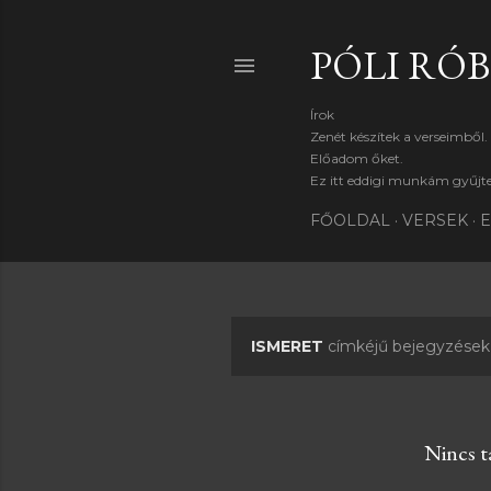
PÓLI RÓ
Írok
Zenét készítek a verseimből.
Előadom őket.
Ez itt eddigi munkám gyűj
FŐOLDAL
VERSEK
E
ISMERET
címkéjű bejegyzések
B
e
j
Nincs ta