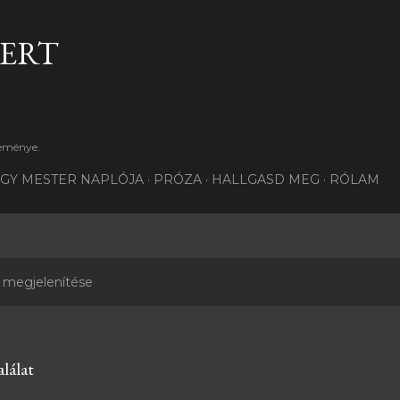
Ugrás a fő tartalomra
BERT
teménye.
GY MESTER NAPLÓJA
PRÓZA
HALLGASD MEG
RÓLAM
 megjelenítése
lálat